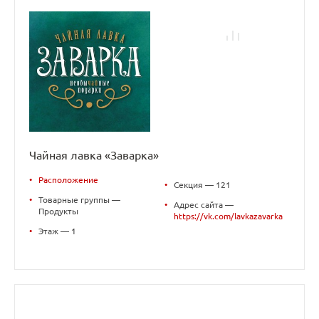
Чайная лавка «Заварка»
•
Расположение
•
Секция — 121
•
Товарные группы —
•
Адрес сайта —
Продукты
https://vk.com/lavkazavarka
•
Этаж — 1