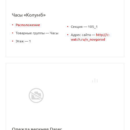
Часы «Колумб»
•
Расположение
•
Секция — 105_1
•
Товарные группы — Часы
•
Адрес сайта —
http://c-
watch.ru/v_novgorod
•
Этаж — 1
Одежда верхняя Daser