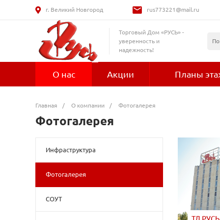
г. Великий Новгород
rus773221@mail.ru
Торговый Дом «РУСЬ» -
уверенность и
надежность!
О нас
Акции
Планы эт
Главная
/
О компании
/
Фотогалерея
Фотогалерея
Инфраструктура
Фотогалерея
СОУТ
ТД РУСЬ