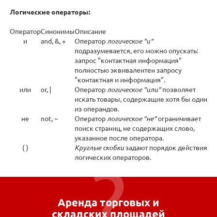
Логические операторы:
Оператор
Синонимы
Описание
и
and, &, +
Оператор
логическое "и"
подразумевается, его можно опускать:
запрос "контактная информация"
полностью эквивалентен запросу
"контактная и информация".
или
or, |
Оператор
логическое "или"
позволяет
искать товары, содержащие хотя бы один
из операндов.
не
not, ~
Оператор
логическое "не"
ограничивает
поиск страниц, не содержащих слово,
указанное после оператора.
( )
Круглые скобки
задают порядок действия
логических операторов.
Аренда торговых и
складских площадей