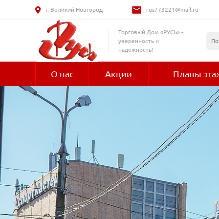
г. Великий Новгород
rus773221@mail.ru
Торговый Дом «РУСЬ» -
уверенность и
надежность!
О нас
Акции
Планы эта