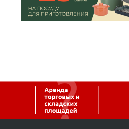
Аренда
торговых и
складских
площадей