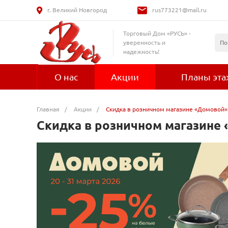
г. Великий Новгород
rus773221@mail.ru
Торговый Дом «РУСЬ» -
уверенность и
надежность!
О нас
Акции
Планы эт
Главная
/
Акции
/
Скидка в розничном магазине «Домовой»
Скидка в розничном магазине 