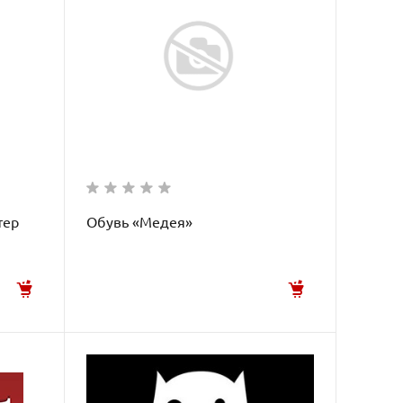
тер
Обувь «Медея»