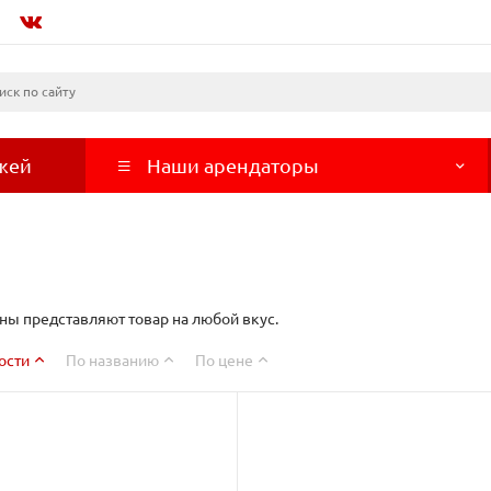
жей
Наши арендаторы
ны представляют товар на любой вкус.
ости
По названию
По цене