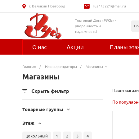
г. Великий Новгород
rus773221@mail.ru
Торговый Дом «РУСЬ» -
уверенность и
надежность!
О нас
Акции
Планы эта
Главная
/
Наши арендаторы
/
Магазины
Магазины
Наши магази
Скрыть фильтр
По популярн
Товарные группы
Этаж
цокольный
1
2
3
4