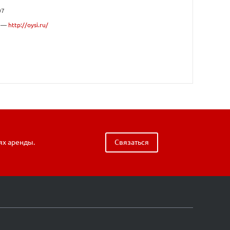
07
а —
http://oysi.ru/
ях аренды.
Связаться