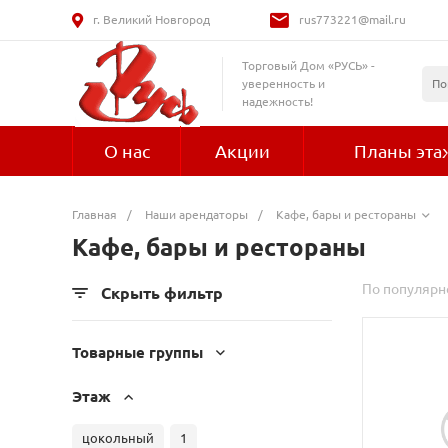
г. Великий Новгород
rus773221@mail.ru
Торговый Дом «РУСЬ» -
уверенность и
надежность!
О нас
Акции
Планы эта
Главная
/
Наши арендаторы
/
Кафе, бары и рестораны
Кафе, бары и рестораны
По популярн
Скрыть фильтр
Товарные группы
Этаж
цокольный
1