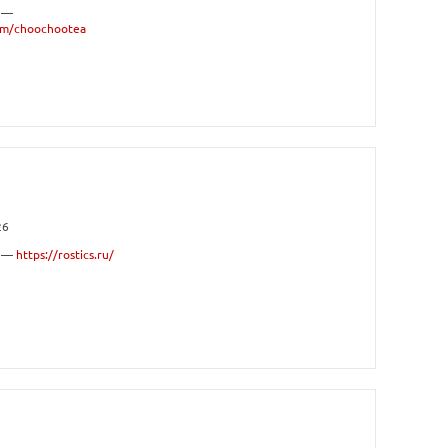
 —
com/choochootea
26
а —
https://rostics.ru/