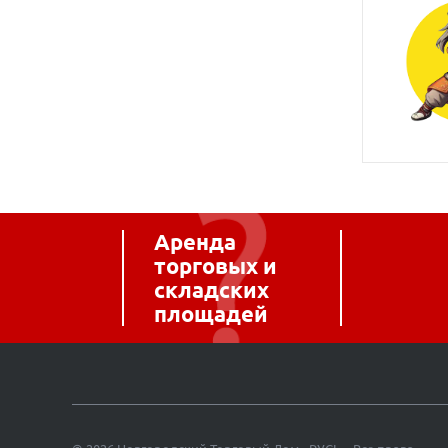
Аренда
торговых и
складских
площадей