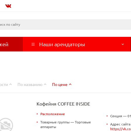
жей
Наши арендаторы
ости
По названию
По цене
Кофейня COFFEE INSIDE
•
Расположение
•
Секция — 0
•
Товарные группы — Торговые
•
Адрес сайта
аппараты
https://vk.c