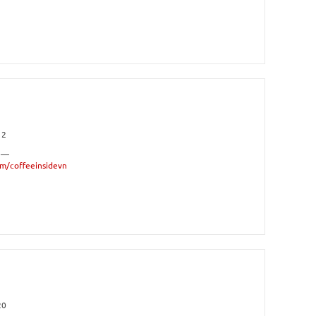
12
 —
om/coffeeinsidevn
20