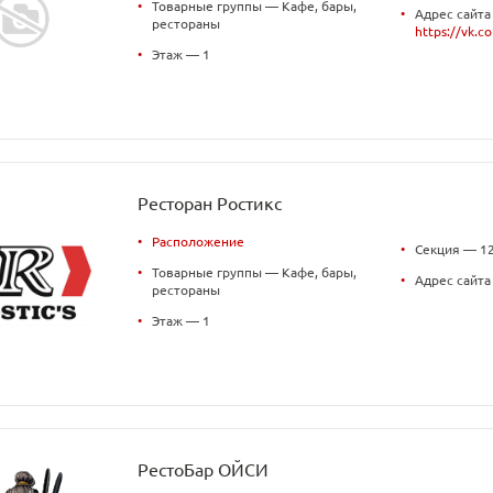
•
Товарные группы — Кафе, бары,
•
Адрес сайта
рестораны
https://vk.
•
Этаж — 1
Ресторан Ростикс
•
Расположение
•
Секция — 1
•
Товарные группы — Кафе, бары,
•
Адрес сайт
рестораны
•
Этаж — 1
РестоБар ОЙСИ