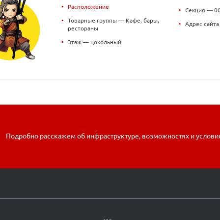
•
Расположение
•
Секция — 0
•
Товарные группы — Кафе, бары,
•
Адрес сайт
рестораны
•
Этаж — цокольный
Подробно расскажем об инфраструктуре, возможностях и услови