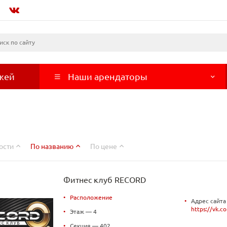
жей
Наши арендаторы
ости
По названию
По цене
Фитнес клуб RECORD
•
Расположение
•
Адрес сайта
https://vk.c
•
Этаж — 4
•
Секция — 402