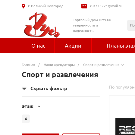
г. Великий Новгород
rus773221@mail.ru
Торговый Дом «РУСЬ» -
уверенность и
надежность!
О нас
Акции
Планы эта
Главная
/
Наши арендаторы
/
Спорт и развлечения
Спорт и развлечения
По популярн
Скрыть фильтр
Этаж
4